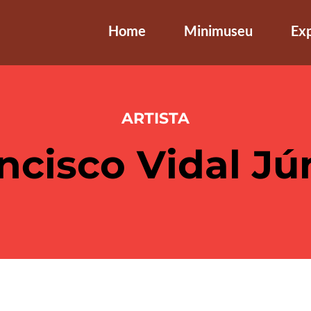
Home
Minimuseu
Ex
ARTISTA
ncisco Vidal Jú