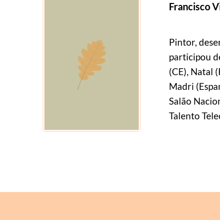
Francisco V
Pintor, dese
participou d
(CE), Natal (
Madri (Espan
Salão Nacio
Talento Tel