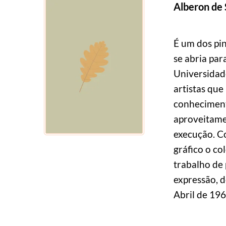
Alberon de
É um dos pin
se abria par
Universidade
artistas que
conhecimento
aproveitamen
execução. Co
gráfico o co
trabalho de 
expressão, d
Abril de 196